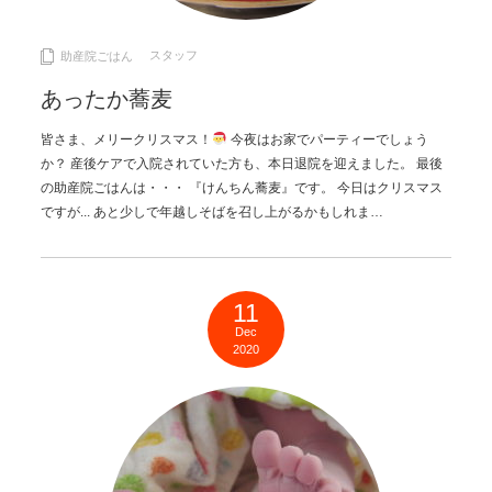
スタッフ
助産院ごはん
あったか蕎麦
皆さま、メリークリスマス！
今夜はお家でパーティーでしょう
か？ 産後ケアで入院されていた方も、本日退院を迎えました。 最後
の助産院ごはんは・・・ 『けんちん蕎麦』です。 今日はクリスマス
ですが... あと少しで年越しそばを召し上がるかもしれま…
11
Dec
2020