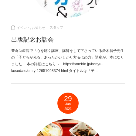
スタッフ
イベント
,
お知らせ
出版記念お話会
豊倉助産院で「心を聴く講座」講師をして下さっている鈴木智子先生
の「子どもが光る、あったかいしかり方＆ほめ方」講座が、本になり
ました！ 本の詳細はこちら→ https://ameblo.jp/bonyu-
kosodate/entry-12651098374.html タイトルは「子…
29
Jan
2021