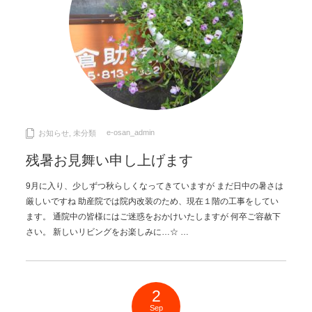
e-osan_admin
お知らせ
,
未分類
残暑お見舞い申し上げます
9月に入り、少しずつ秋らしくなってきていますが まだ日中の暑さは
厳しいですね 助産院では院内改装のため、現在１階の工事をしてい
ます。 通院中の皆様にはご迷惑をおかけいたしますが 何卒ご容赦下
さい。 新しいリビングをお楽しみに…☆ …
2
Sep