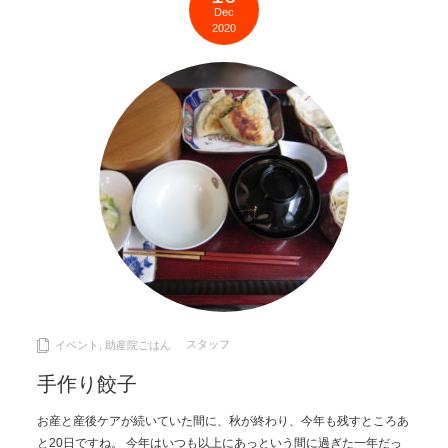
Dec
2020
スタッフ
イベント
,
助産院ごはん
手作り餃子
お産と産後ケアが続いていた間に、秋が終わり、今年も残すところあ
と20日ですね。 今年はいつも以上にあっという間に過ぎた一年だっ