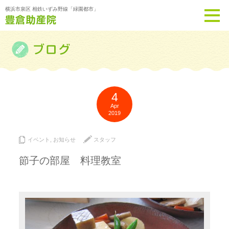
横浜市泉区 相鉄いずみ野線「緑園都市」
4
Apr
2019
イベント
,
お知らせ
スタッフ
節子の部屋 料理教室