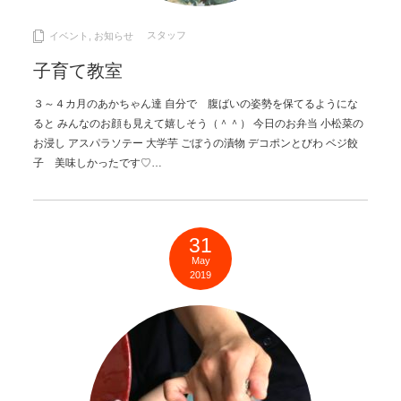
スタッフ
イベント
,
お知らせ
子育て教室
３～４カ月のあかちゃん達 自分で 腹ばいの姿勢を保てるようにな
ると みんなのお顔も見えて嬉しそう（＾＾） 今日のお弁当 小松菜の
お浸し アスパラソテー 大学芋 ごぼうの漬物 デコポンとびわ ベジ餃
子 美味しかったです♡…
31
May
2019