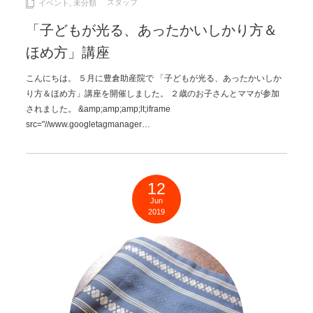
スタッフ
イベント
,
未分類
「子どもが光る、あったかいしかり方＆
ほめ方」講座
こんにちは。 ５月に豊倉助産院で 「子どもが光る、あったかいしか
り方＆ほめ方」講座を開催しました。 ２歳のお子さんとママが参加
されました。 &amp;amp;amp;lt;iframe
src="//www.googletagmanager…
12
Jun
2019