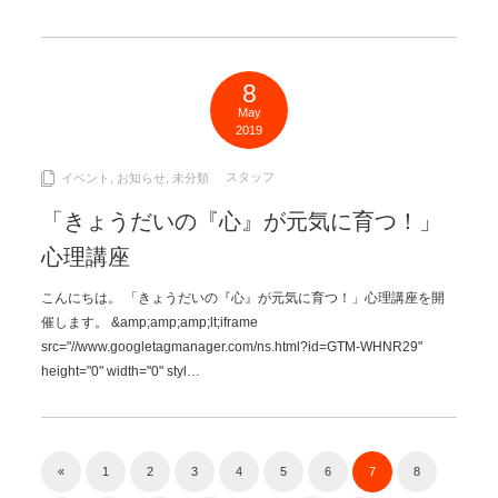
8
May
2019
スタッフ
イベント
,
お知らせ
,
未分類
「きょうだいの『心』が元気に育つ！」
心理講座
こんにちは。 「きょうだいの『心』が元気に育つ！」心理講座を開
催します。 &amp;amp;amp;lt;iframe
src="//www.googletagmanager.com/ns.html?id=GTM-WHNR29"
height="0" width="0" styl…
«
1
2
3
4
5
6
7
8