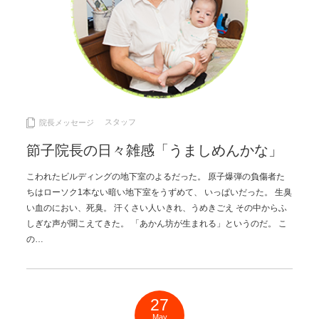
スタッフ
院長メッセージ
節子院長の日々雑感「うましめんかな」
こわれたビルディングの地下室のよるだった。 原子爆弾の負傷者た
ちはローソク1本ない暗い地下室をうずめて、 いっぱいだった。 生臭
い血のにおい、死臭。 汗くさい人いきれ、うめきごえ その中からふ
しぎな声が聞こえてきた。 「あかん坊が生まれる」というのだ。 こ
の…
27
May