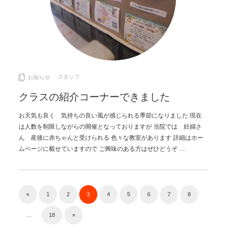
スタッフ
お知らせ
クラスの紹介コーナーできました
お天気も良く 気持ちの良い風が感じられる季節になりました 現在
は人数を制限しながらの開催となっておりますが 当院では 妊婦さ
ん 産後に赤ちゃんと受けられる 色々な教室があります 詳細はホー
ムページに載せていますので ご興味のある方はぜひどうぞ …
«
1
2
3
4
5
6
7
8
…
18
»