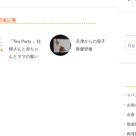
関連記事
『Tea Party 』妊
天津からの母子
婦さんと赤ちゃ
保健研修
んとママの集い
イベ
お知
出産
助産
料理