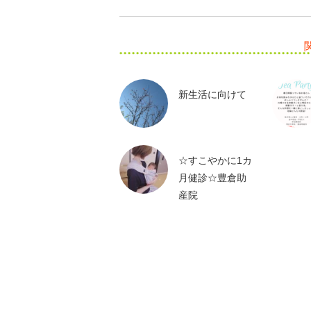
新生活に向けて
☆すこやかに1カ
月健診☆豊倉助
産院