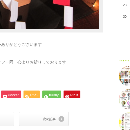
23
30
をありがとうございます
ッフ一同 心よりお祈りしております
Pocket
RSS
feedly
Pin it
次の記事