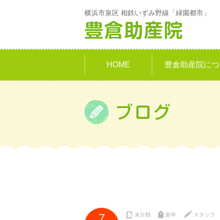
横浜市泉区 相鉄いずみ野線「緑園都市」
HOME
豊倉助産院につ
7
未分類
新年
スタッフ