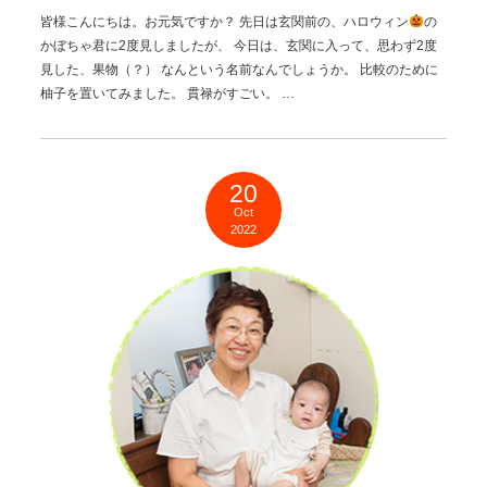
皆様こんにちは。お元気ですか？ 先日は玄関前の、ハロウィン
の
かぼちゃ君に2度見しましたが、 今日は、玄関に入って、思わず2度
見した、果物（？） なんという名前なんでしょうか。 比較のために
柚子を置いてみました。 貫禄がすごい。 …
20
Oct
2022