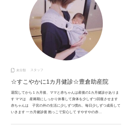
スタッフ
未分類
☆すこやかに1カ月健診☆豊倉助産院
退院してから１カ月後、ママと赤ちゃんは産後の1カ月健診がありま
す ママは 産褥期にしっかり休養して身体を少しずつ回復させます
赤ちゃんは 子宮の外の生活に少しずつ慣れ、毎日少しずつ成長して
いきます 一カ月健診後 抱っこで安心して すやすやの赤…