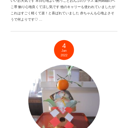
いいお天気です 本日心地よい抱っことおんぶのクラス 遠州綿紬のへ
こ帯 触り心地良くて涼し気です 他のキャリーも使われていましたが
これはすごく軽くて楽！と喜ばれていました 赤ちゃんも心地よさそ
うで何よりです♡ …
4
Jan
2022