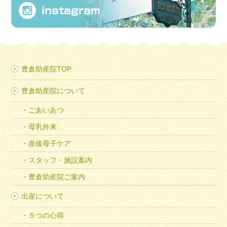
豊倉助産院TOP
豊倉助産院について
ごあいあつ
母乳外来
産後母子ケア
スタッフ・施設案内
豊倉助産院ご案内
出産について
５つの心得