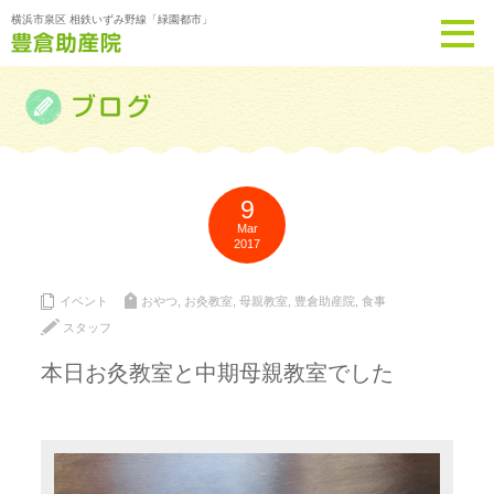
横浜市泉区 相鉄いずみ野線「緑園都市」
9
Mar
2017
イベント
おやつ
,
お灸教室
,
母親教室
,
豊倉助産院
,
食事
スタッフ
本日お灸教室と中期母親教室でした