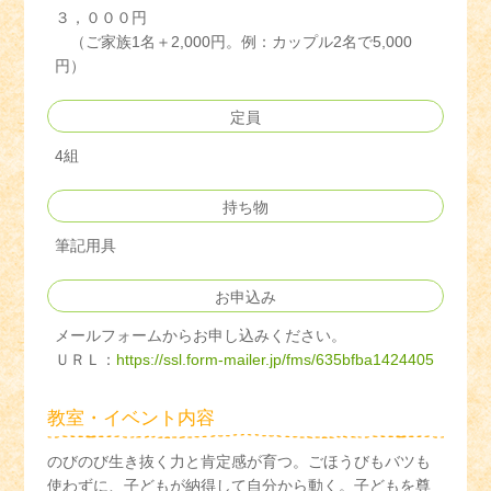
３，０００円
（ご家族1名＋2,000円。例：カップル2名で5,000
円）
定員
4組
持ち物
筆記用具
お申込み
メールフォームからお申し込みください。
ＵＲＬ：
https://ssl.form-mailer.jp/fms/635bfba1424405
教室・イベント内容
のびのび生き抜く力と肯定感が育つ。ごほうびもバツも
使わずに、子どもが納得して自分から動く。子どもを尊