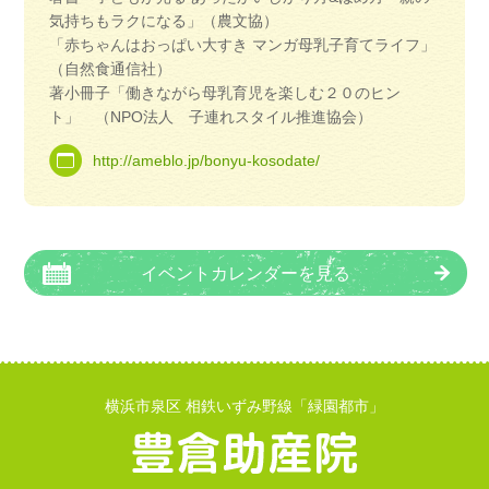
気持ちもラクになる」（農文協）
「赤ちゃんはおっぱい大すき マンガ母乳子育てライフ」
（自然食通信社）
著小冊子「働きながら母乳育児を楽しむ２０のヒン
ト」 （NPO法人 子連れスタイル推進協会）
http://ameblo.jp/bonyu-kosodate/
イベントカレンダーを見る
横浜市泉区 相鉄いずみ野線「緑園都市」