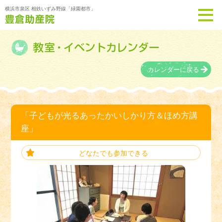
横浜市泉区 相鉄いずみ野線「緑園都市」
カレンダーに戻る
「子どもが光るあったかいしかり方＆ほめ方講
座」
どなたでも参加できる