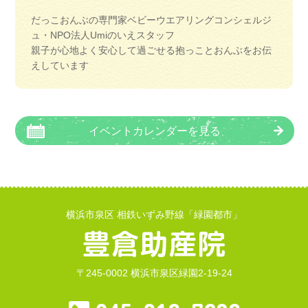
だっこおんぶの専門家ベビーウエアリングコンシェルジ
ュ・NPO法人Umiのいえスタッフ
親子が心地よく安心して過ごせる抱っことおんぶをお伝
えしています
イベントカレンダーを見る
横浜市泉区 相鉄いずみ野線「緑園都市」
〒245-0002 横浜市泉区緑園2-19-24