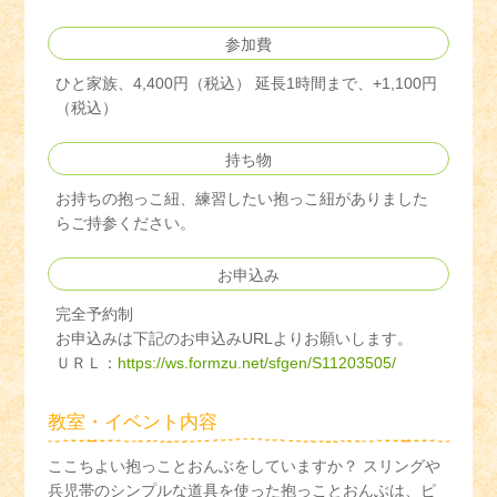
参加費
ひと家族、4,400円（税込） 延長1時間まで、+1,100円
（税込）
持ち物
お持ちの抱っこ紐、練習したい抱っこ紐がありました
らご持参ください。
お申込み
完全予約制
お申込みは下記のお申込みURLよりお願いします。
ＵＲＬ：
https://ws.formzu.net/sfgen/S11203505/
教室・イベント内容
ここちよい抱っことおんぶをしていますか？ スリングや
兵児帯のシンプルな道具を使った抱っことおんぶは、ピ