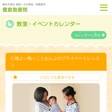
横浜市泉区 相鉄いずみ野線「緑園都市」
カレンダーに戻る
心地よい抱っことおんぶのプライベートレッス
ン
どなたでも参加できる