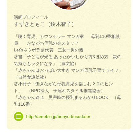
講師プロフィール
すずきともこ（鈴木智子）
「聴く育児」カウンセラー マンガ家 母乳110番相談
員 かながわ母乳の会スタッフ
Let'sネウボラ副代表 三女一男の親
著書「子どもが光る あったかいしかり方&ほめ方 親の
気持ちもラクになる」（農文協）
「赤ちゃんはおっぱい大すき マンガ母乳子育てライフ」
（自然食通信社）
著小冊子「働きながら母乳育児を楽しむ２０のヒン
ト」 （NPO法人 子連れスタイル推進協会）
「赤ちゃん連れ 災害時の授乳まるわかりBOOK」（母
乳110番）
http://ameblo.jp/bonyu-kosodate/