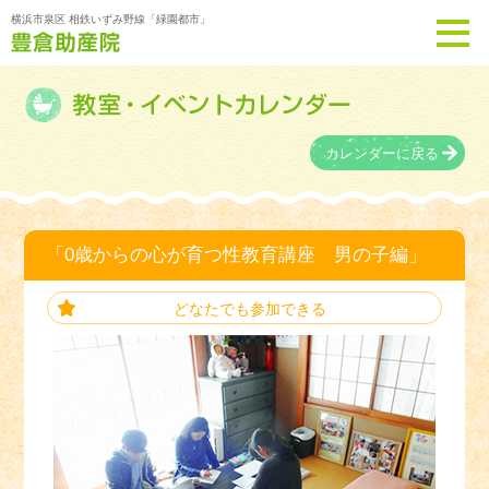
横浜市泉区 相鉄いずみ野線「緑園都市」
カレンダーに戻る
「0歳からの心が育つ性教育講座 男の子編」
どなたでも参加できる