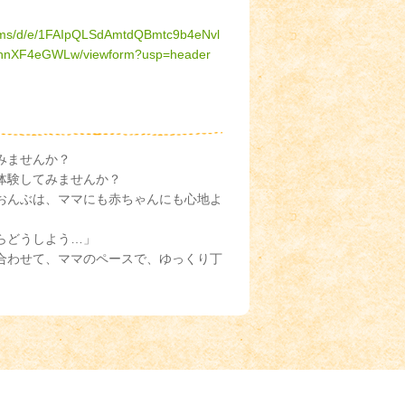
forms/d/e/1FAIpQLSdAmtdQBmtc9b4eNvl
nXF4eGWLw/viewform?usp=header
みませんか？
体験してみませんか？
おんぶは、ママにも赤ちゃんにも心地よ
らどうしよう…」
合わせて、ママのペースで、ゆっくり丁
。