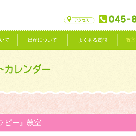
いて
出産について
よくある質問
教室
ラピー』教室