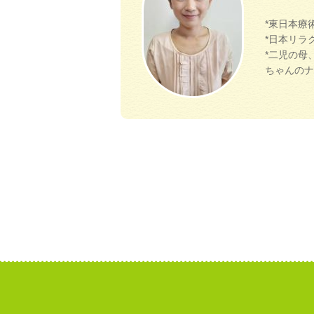
*東日本療
*日本リラ
*二児の母
ちゃんのナ