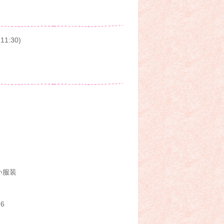
1:30)
い服装
6