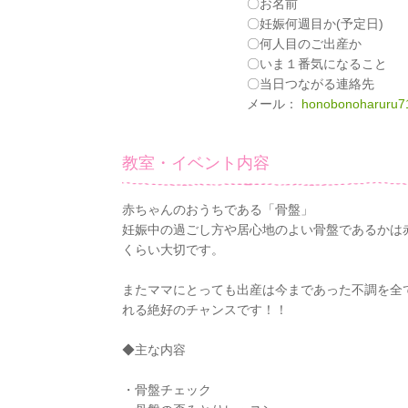
〇お名前
〇妊娠何週目か(予定日)
〇何人目のご出産か
〇いま１番気になること
〇当日つながる連絡先
メール：
honobonoharuru7
教室・イベント内容
赤ちゃんのおうちである「骨盤」
妊娠中の過ごし方や居心地のよい骨盤であるかは
くらい大切です。
またママにとっても出産は今まであった不調を全
れる絶好のチャンスです！！
◆主な内容
・骨盤チェック