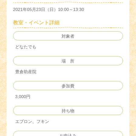
2021年05月23日（日）10:00～13:30
教室・イベント詳細
対象者
どなたでも
場 所
豊倉助産院
参加費
3,000円
持ち物
エプロン、フキン
お申込み