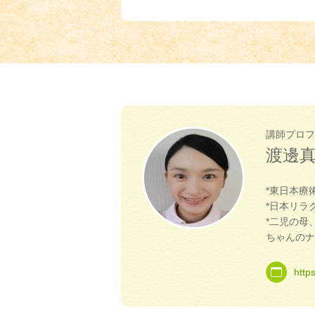
講師プロフ
渡邊
*東日本療
*日本リラ
*二児の母
ちゃんのナ
http