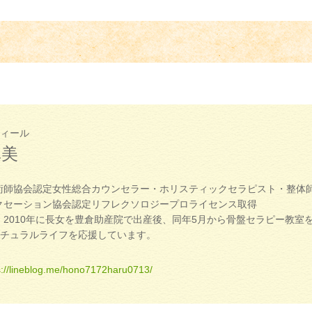
ィール
真美
術師協会認定女性総合カウンセラー・ホリスティックセラピスト・整体
クセーション協会認定リフレクソロジープロライセンス取得
、2010年に長女を豊倉助産院で出産後、同年5月から骨盤セラピー教
チュラルライフを応援しています。
s://lineblog.me/hono7172haru0713/