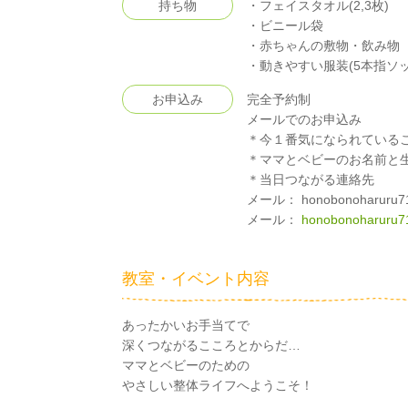
持ち物
・フェイスタオル(2,3枚)
・ビニール袋
・赤ちゃんの敷物・飲み物
・動きやすい服装(5本指ソッ
お申込み
完全予約制
メールでのお申込み
＊今１番気になられている
＊ママとベビーのお名前と生
＊当日つながる連絡先
メール： honobonoharuru71
メール：
honobonoharuru7
教室・イベント内容
あったかいお手当てで
深くつながるこころとからだ…
ママとベビーのための
やさしい整体ライフへようこそ！