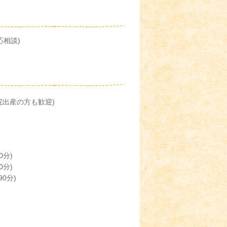
応相談)
院出産の方も歓迎)
分)
0分)
90分)