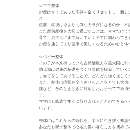
☆ママ整体
お産は今まであった不調を全てリセットし、新し
ス！！
産前、産後は今より元気なカラダになるのか、不
また産前産後を大切に過ごすことは、ママだけで
育て、更年期にまで続いていく全てに関わってき
お産を通じてより健康で美しくなるための心と体
☆ベビー整体
その子が本来持っている自然治癒力を最大限に引
幼児期は健康の基礎をつくり身体を構築していく
手当てをしてあげることで、どんどん強く逞しく
また、整体は症状を全うさせることをとても大切
撲など、そのときどきに対応したお手当てで経過
す。
ママにも家庭ですぐに取り入れることのできるベ
います。
整体にはこれからの時代を、楽々に生き抜く知恵
あなたも親子整体で心地の良い暮らし方を初めて