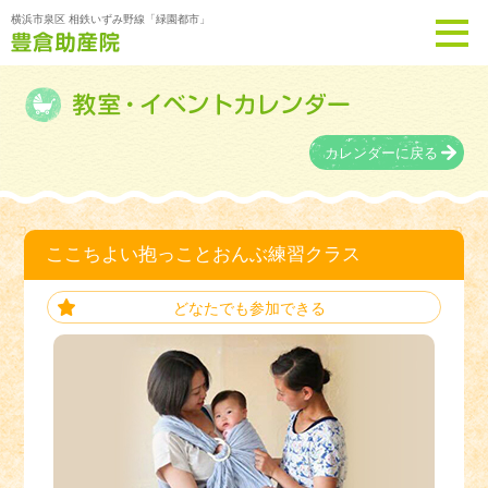
横浜市泉区 相鉄いずみ野線「緑園都市」
カレンダーに戻る
ここちよい抱っことおんぶ練習クラス
どなたでも参加できる