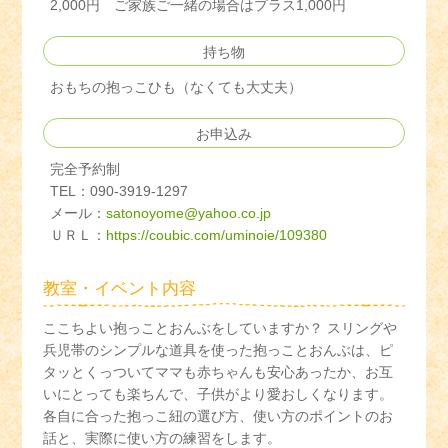
2,000円 ご家族ご一緒の場合はプラス1,000円
持ち物
おもちの抱っこひも（なくても大丈夫）
お申込み
完全予約制
TEL：090-3919-1297
メール：
satonoyome@yahoo.co.jp
ＵＲＬ：
https://coubic.com/uminoie/109380
教室・イベント内容
ここちよい抱っことおんぶをしていますか？ スリングや
兵児帯のシンプルな道具を使った抱っことおんぶは、ピ
タッとくっついてママも赤ちゃんも安心あったか、お互
いにとっても楽ちんで、子供がより愛おしくなります。
各自に合った抱っこ紐の選び方、使い方のポイントのお
話と、実際に使い方の練習をします。