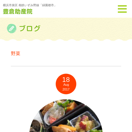
横浜市泉区 相鉄いずみ野線「緑園都市」
野菜
18
Aug
2017