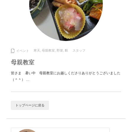
寒天
,
母親教室
,
野菜
,
麩
スタッフ
イベント
母親教室
皆さま 暑い中 母親教室にお越しくださりありがとうございました
（＾＾） …
トップページに戻る