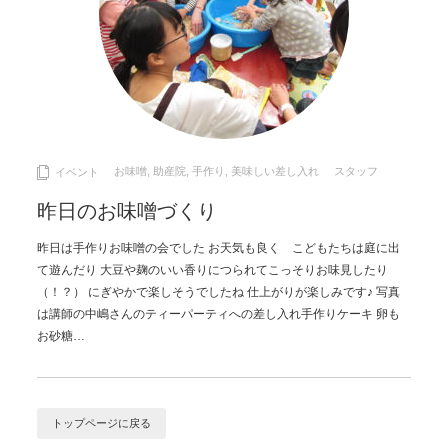
お味噌
,
助産院
,
手作り
,
美味しい差し入れ
スタッフ
イベント
昨日のお味噌づくり
昨日は手作りお味噌の会でした お天気も良く こどもたちは庭に出
て遊んだり 大豆や麹のいい香りにつられてこっそりお味見したり
（！？） にぎやかで楽しそうでしたね 仕上がりが楽しみです♪ 写真
は講師の中嶋さんのティーパーティへの差し入れ手作りケーキ 卵も
お砂糖…
トップページに戻る