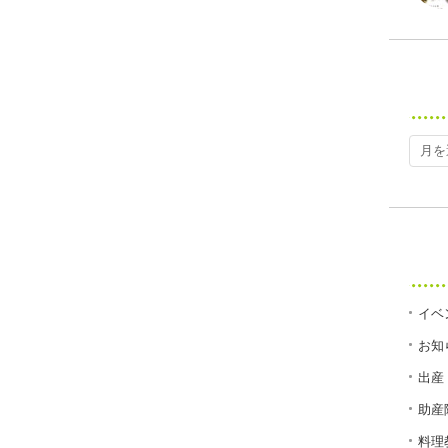
イベ
お知
出産
助産
料理