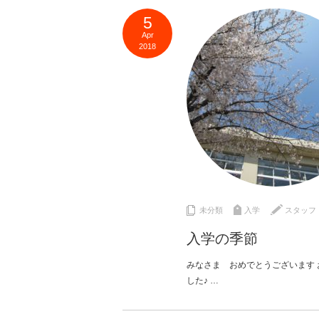
5
Apr
2018
未分類
入学
スタッフ
入学の季節
みなさま おめでとうございます
した♪ …