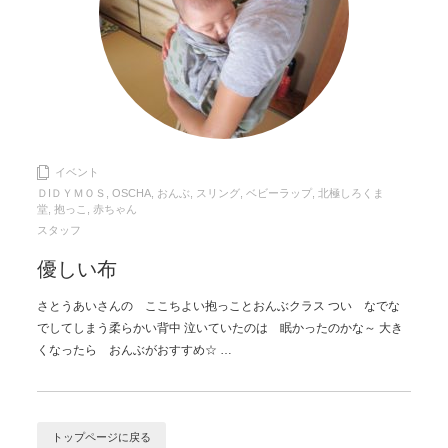
イベント
ＤIＤＹＭＯＳ
,
OSCHA
,
おんぶ
,
スリング
,
ベビーラップ
,
北極しろくま
堂
,
抱っこ
,
赤ちゃん
スタッフ
優しい布
さとうあいさんの ここちよい抱っことおんぶクラス つい なでな
でしてしまう柔らかい背中 泣いていたのは 眠かったのかな～ 大き
くなったら おんぶがおすすめ☆ …
トップページに戻る