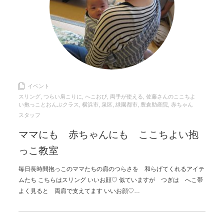
イベント
スリング
,
つらい肩こりに
,
へこおび
,
両手が使える
,
佐藤さんのここちよ
い抱っことおんぶクラス
,
横浜市
,
泉区
,
緑園都市
,
豊倉助産院
,
赤ちゃん
スタッフ
ママにも 赤ちゃんにも ここちよい抱
っこ教室
毎日長時間抱っこのママたちの肩のつらさを 和らげてくれるアイテ
ムたち こちらはスリング いいお顔♡ 似ていますが つぎは へこ帯
よく見ると 両肩で支えてます いいお顔♡…