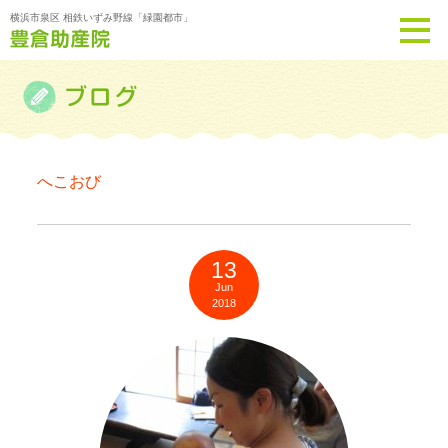
横浜市泉区 相鉄いずみ野線「緑園都市」
へこおび
13
Jun
2018