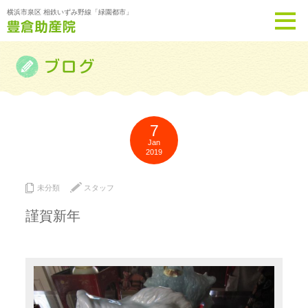
横浜市泉区 相鉄いずみ野線「緑園都市」
7
Jan
2019
未分類
スタッフ
謹賀新年