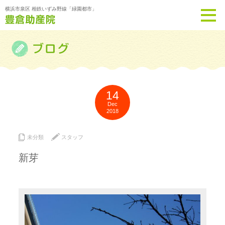
横浜市泉区 相鉄いずみ野線「緑園都市」
14
Dec
2018
未分類
スタッフ
新芽