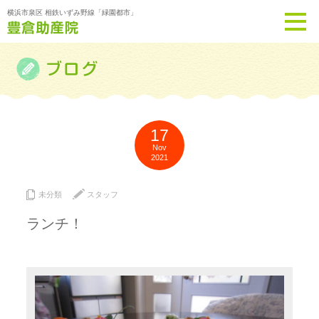
横浜市泉区 相鉄いずみ野線「緑園都市」
17
Nov
2021
未分類
スタッフ
ランチ！