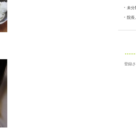
未分
院長
登録さ