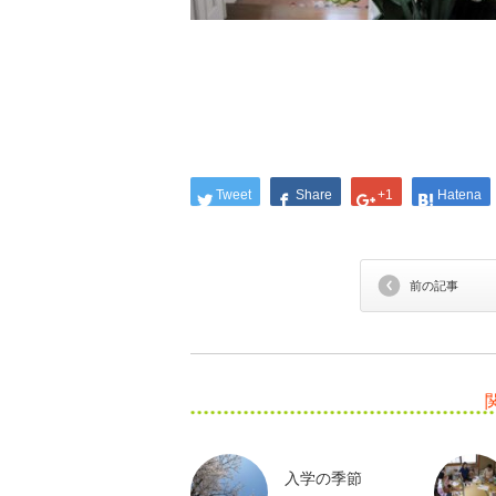
Tweet
Share
+1
Hatena
前の記事
入学の季節