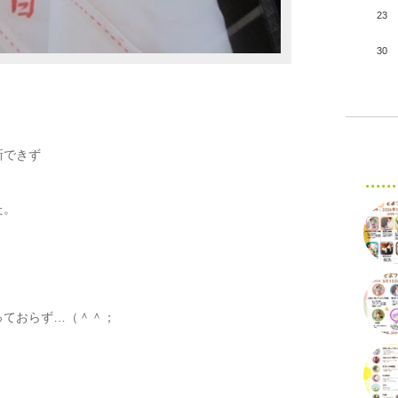
23
30
新できず
た。
っておらず…（＾＾；