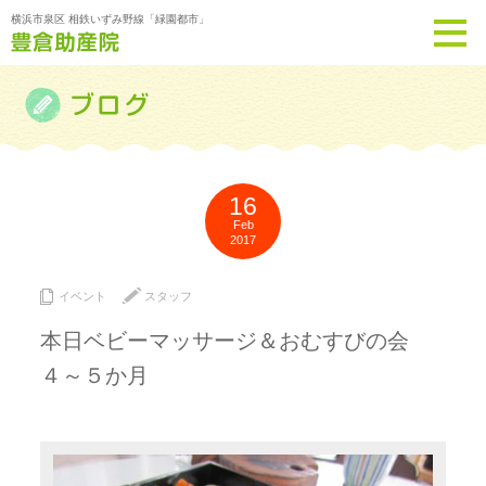
横浜市泉区 相鉄いずみ野線「緑園都市」
16
Feb
2017
イベント
スタッフ
本日ベビーマッサージ＆おむすびの会
４～５か月