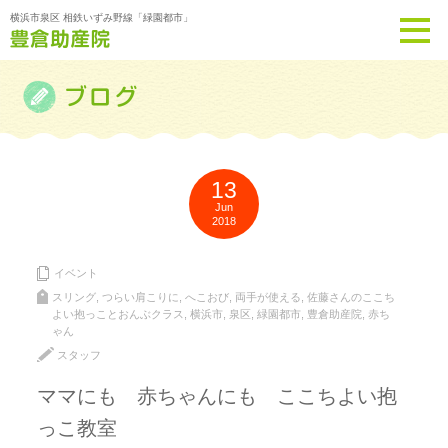
横浜市泉区 相鉄いずみ野線「緑園都市」
13
Jun
2018
イベント
スリング
,
つらい肩こりに
,
へこおび
,
両手が使える
,
佐藤さんのここち
よい抱っことおんぶクラス
,
横浜市
,
泉区
,
緑園都市
,
豊倉助産院
,
赤ち
ゃん
スタッフ
ママにも 赤ちゃんにも ここちよい抱
っこ教室