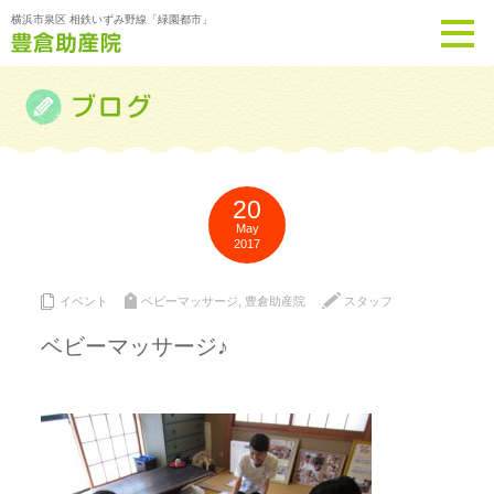
横浜市泉区 相鉄いずみ野線「緑園都市」
20
May
2017
イベント
ベビーマッサージ
,
豊倉助産院
スタッフ
ベビーマッサージ♪