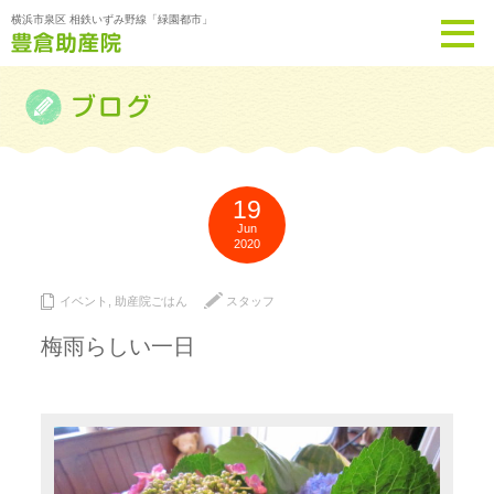
横浜市泉区 相鉄いずみ野線「緑園都市」
19
Jun
2020
イベント
,
助産院ごはん
スタッフ
梅雨らしい一日